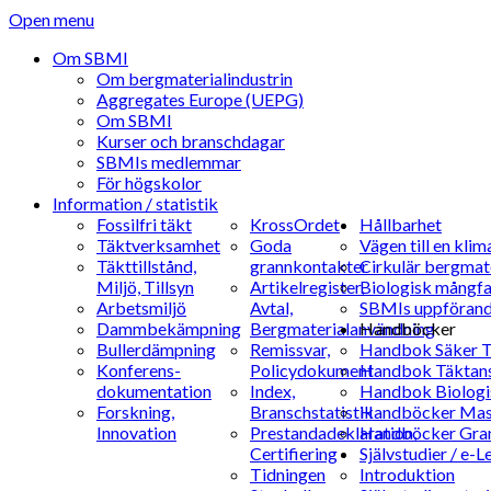
Open menu
Om SBMI
Om bergmaterialindustrin
Aggregates Europe (UEPG)
Om SBMI
Kurser och branschdagar
SBMIs medlemmar
För högskolor
Information / statistik
Fossilfri täkt
KrossOrdet
Hållbarhet
Täktverksamhet
Goda
Vägen till en kli
Täkttillstånd,
grannkontakter
Cirkulär bergmate
Miljö, Tillsyn
Artikelregister,
Biologisk mångfal
Arbetsmiljö
Avtal,
SBMIs uppföran
Dammbekämpning
Bergmaterialanvändning
Handböcker
Bullerdämpning
Remissvar,
Handbok Säker T
Konferens-
Policydokument
Handbok Täktan
dokumentation
Index,
Handbok Biologi
Forskning,
Branschstatistik
Handböcker Mas
Innovation
Prestandadeklaration,
Handböcker Gran
Certifiering
Självstudier / e-L
Tidningen
Introduktion