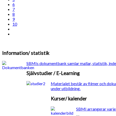
6
7
8
9
10
Information/ statistik
SBMIs dokumentbank samlar mallar, statistik, inde
Självstudier / E-Learning
Materialet består av filmer och doku
under utbildning.
Kurser/ kalender
SBMI arrangerar varje 