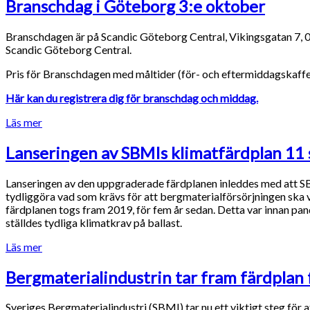
Branschdag i Göteborg 3:e oktober
Branschdagen är på Scandic Göteborg Central, Vikingsgatan 7, 03
Scandic Göteborg Central.
Pris för Branschdagen med måltider (för- och eftermiddagskaffe,
Här kan du registrera dig för branschdag och middag.
Läs mer
Lanseringen av SBMIs klimatfärdplan 11
Lanseringen av den uppgraderade färdplanen inleddes med att SB
tydliggöra vad som krävs för att bergmaterialförsörjningen ska va
färdplanen togs fram 2019, för fem år sedan. Detta var innan pa
ställdes tydliga klimatkrav på ballast.
Läs mer
Bergmaterialindustrin tar fram färdplan 
Sveriges Bergmaterialindustri (SBMI) tar nu ett viktigt steg för