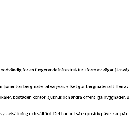
 nödvändig för en fungerande infrastruktur i form av vägar, järnvä
joner ton bergmaterial varje år, vilket gör bergmaterial till en av
kaler, bostäder, kontor, sjukhus och andra offentliga byggnader. B
t, sysselsättning och välfärd. Det har också en positiv påverkan på m