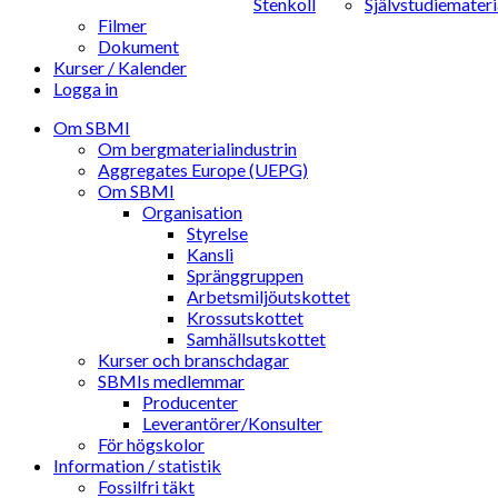
Stenkoll
Självstudiemateri
Filmer
Dokument
Kurser / Kalender
Logga in
Om SBMI
Om bergmaterialindustrin
Aggregates Europe (UEPG)
Om SBMI
Organisation
Styrelse
Kansli
Spränggruppen
Arbetsmiljöutskottet
Krossutskottet
Samhällsutskottet
Kurser och branschdagar
SBMIs medlemmar
Producenter
Leverantörer/Konsulter
För högskolor
Information / statistik
Fossilfri täkt