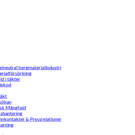
matneutral bergmaterialindustri
rialförsörjning
d i täkter
dekod
äkt
sökan
sk Mångfald
shantering
nkontakter & Pressrelationer
earning