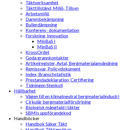
Täktverksamhet
Täkttillstånd, Miljö, Tillsyn
Arbetsmiljö
Dammbekämpning
Bullerdämpning
Konferens- dokumentation
Forskning, Innovation
MinBaS I
MinBaS II
KrossOrdet
Goda grannkontakter
Artikelregister, Avtal, Bergmaterialanvändning
Remissvar, Policydokument
Index, Branschstatistik
Prestandadeklaration, Certifiering
Tidningen Stenkoll
Hållbarhet
Vägen till en klimatneutral bergmaterialindustri
Cirkulär bergmaterialförsörjning
Biologisk mångfald i täkter
SBMIs uppförandekod
Handböcker
Handbok Säker Täkt
Handbok Täktansökan