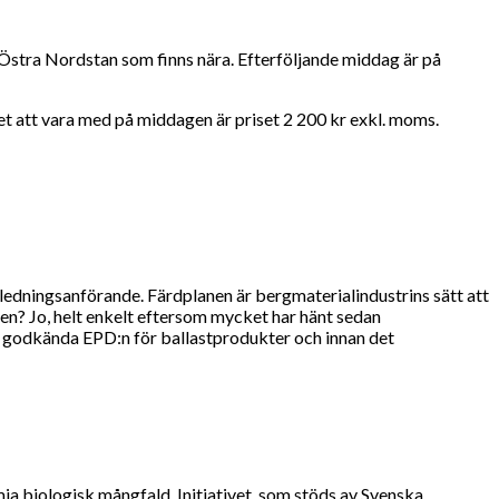
 Östra Nordstan som finns nära. Efterföljande middag är på
t att vara med på middagen är priset 2 200 kr exkl. moms.
edningsanförande. Färdplanen är bergmaterialindustrins sätt att
nen? Jo, helt enkelt eftersom mycket har hänt sedan
ta godkända EPD:n för ballastprodukter och innan det
mja biologisk mångfald. Initiativet, som stöds av Svenska