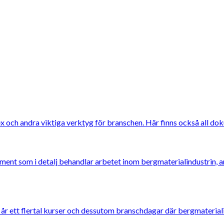
x och andra viktiga verktyg för branschen. Här finns också all do
ment som i detalj behandlar arbetet inom bergmaterialindustrin, 
år ett flertal kurser och dessutom branschdagar där bergmaterialin