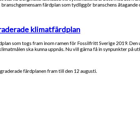
n branschgemensam färdplan som tydliggör branschens åtagande och
graderade klimatfärdplan
lan som togs fram inom ramen för Fossilfritt Sverige 2019. Den u
klimatmålen ska kunna uppnås. Nu vill gärna få in synpunkter på ut
raderade färdplanen fram till den 12 augusti.