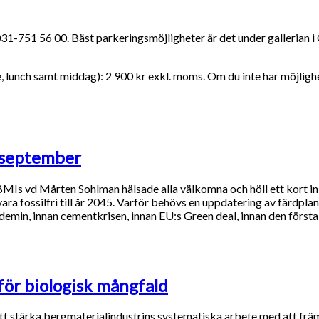
1-751 56 00. Bäst parkeringsmöjligheter är det under gallerian i
 lunch samt middag): 2 900 kr exkl. moms. Om du inte har möjlighe
 september
MIs vd Mårten Sohlman hälsade alla välkomna och höll ett kort inl
ra fossilfri till år 2045. Varför behövs en uppdatering av färdpla
ndemin, innan cementkrisen, innan EU:s Green deal, innan den förs
för biologisk mångfald
 att stärka bergmaterialindustrins systematiska arbete med att frä